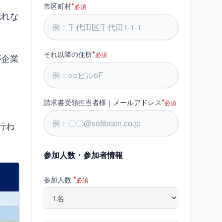
*
市区町村
必須
残れな
*
それ以降の住所
必須
が企業
*
請求書受領担当者様｜メールアドレス
必須
行わ
参加人数・参加者情報
*
参加人数
必須