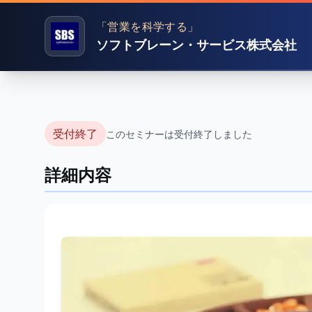
「営業を科学する」
ソフトブレーン・サービス株式会社
受付終了
このセミナーは受付終了しました
詳細内容
“最強営業マネ
ム”『アレキサ
経営視点、粗利意識、マ
か？