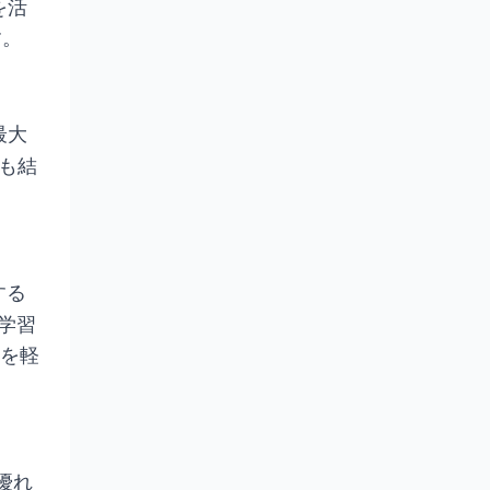
を活
す。
最大
でも結
する
学習
いを軽
優れ