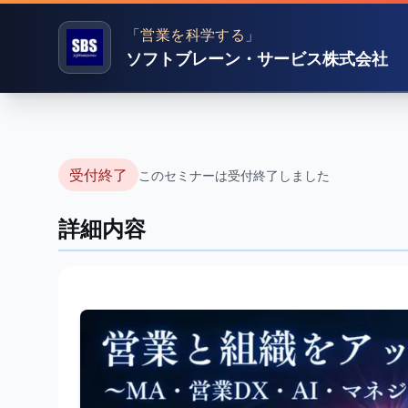
「営業を科学する」
ソフトブレーン・サービス株式会社
受付終了
このセミナーは受付終了しました
詳細内容
【見逃し配信中
デートする4つ
〜MA・営業DX・AI・
最適解〜