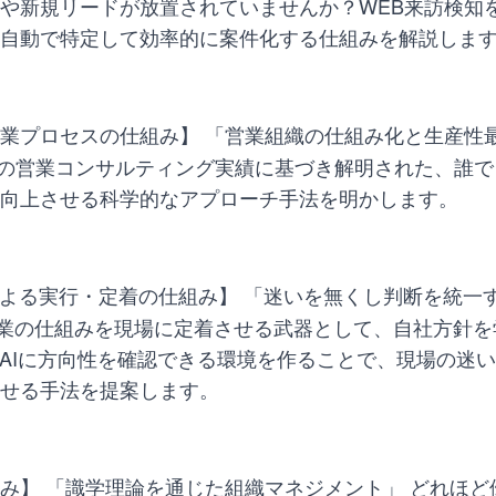
や新規リードが放置されていませんか？WEB来訪検知
自動で特定して効率的に案件化する仕組みを解説しま
業プロセスの仕組み】 「営業組織の仕組み化と生産性
9社の営業コンサルティング実績に基づき解明された、誰
向上させる科学的なアプローチ手法を明かします。
による実行・定着の仕組み】 「迷いを無くし判断を統一
や営業の仕組みを現場に定着させる武器として、自社方針を
もAIに方向性を確認できる環境を作ることで、現場の迷
せる手法を提案します。
み】 「識学理論を通じた組織マネジメント」 どれほど