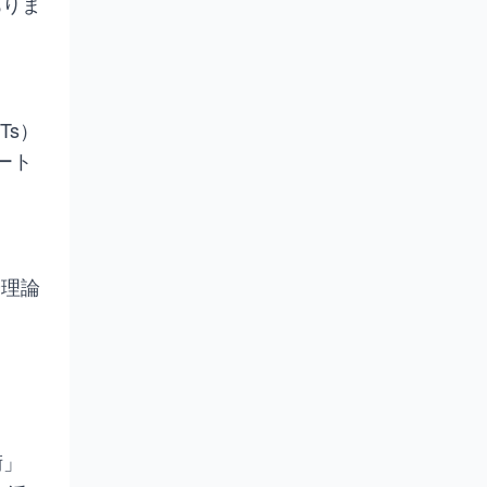
ありま
Ts）
ート
や理論
術」